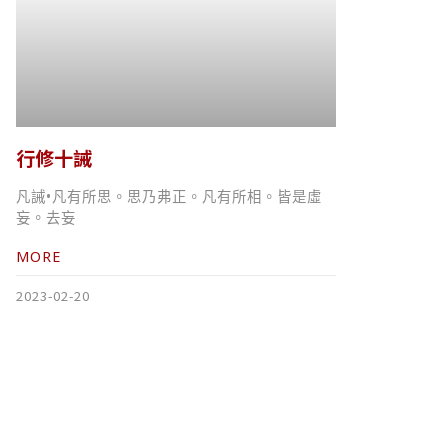
行修十誡
凡誡•凡有所思。思乃弗正。凡有所相。皆是虛
妄。去妄
MORE
2023-02-20