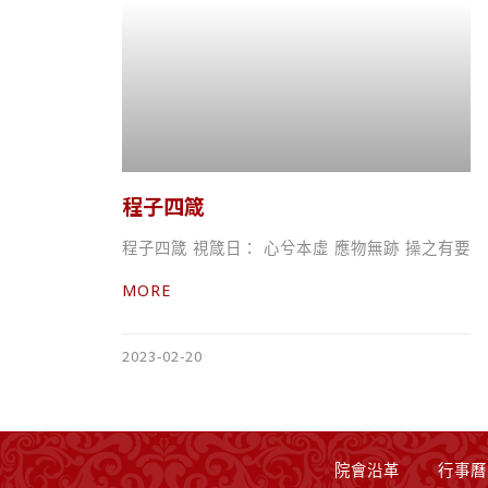
程子四箴
程子四箴 視箴日： 心兮本虛 應物無跡 操之有要
MORE
2023-02-20
院會沿革
行事曆