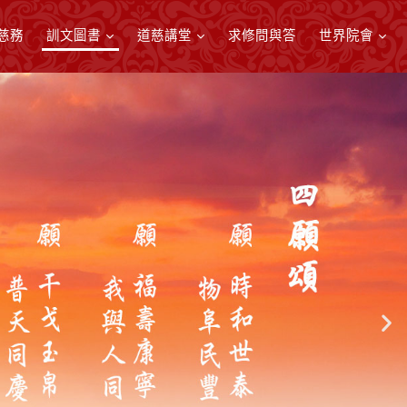
慈務
訓文圖書
道慈講堂
求修問與答
世界院會