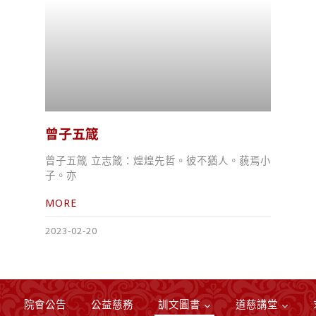
曾子五箴
曾子五箴 立志箴：煌煌先哲。彼不猶人。藐焉小
子。亦
MORE
2023-02-20
院會公告
公益慈務
訓文圖書
道慈講堂