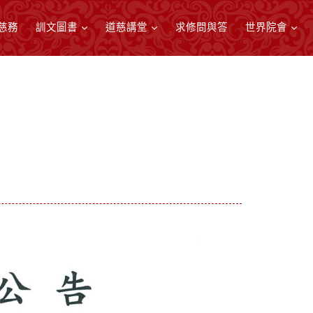
慈務
訓文圖書
道慈講堂
求修問與答
世界院會