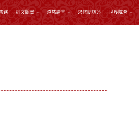
慈務
訓文圖書
道慈講堂
求修問與答
世界院會