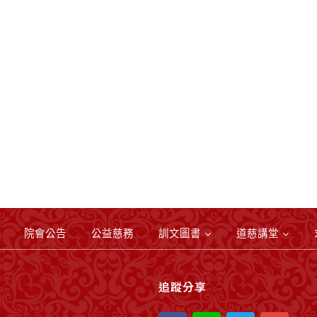
院會公告
公益慈務
訓文圖書
道慈講堂
追蹤分享