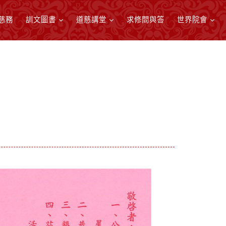
慈務
訓文圖書
道慈講堂
求修問與答
世界院會